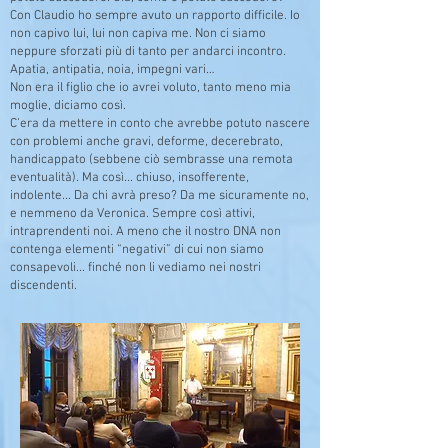
Con Claudio ho sempre avuto un rapporto difficile. Io
non capivo lui, lui non capiva me. Non ci siamo
neppure sforzati più di tanto per andarci incontro.
Apatia, antipatia, noia, impegni vari…
Non era il figlio che io avrei voluto, tanto meno mia
moglie, diciamo così.
C’era da mettere in conto che avrebbe potuto nascere
con problemi anche gravi, deforme, decerebrato,
handicappato (sebbene ciò sembrasse una remota
eventualità). Ma così... chiuso, insofferente,
indolente... Da chi avrà preso? Da me sicuramente no,
e nemmeno da Veronica. Sempre così attivi,
intraprendenti noi. A meno che il nostro DNA non
contenga elementi “negativi” di cui non siamo
consapevoli... finché non li vediamo nei nostri
discendenti.