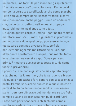
un mantra, una formula per scacciare gli spiriti cattivi.
E' servita a qualcosa? Una volta forse... Da un po’ di
tempo ha perso la sua efficacia anche come placebo.
Tutto non va sempre bene, spesso va male, e se va
male può andare anche peggio. Come un'onda nera
che, da un corpo gettato nell'acqua, si propaga
inesorabilmente insidiando tutto e tutti.
E quando questo corpo è umano il confine tra realtà e
metafora svanisce. Ti metti a guardare in profondità
per indovinare dove quel corpo può essere finito, e il
tuo sguardo continua a vagare in superficie
perlustrando ogni minima rifrazione di luce, ogni
altalenante spostamento d'acqua, inutilmente, tanto
lo sai che non ne verrai a capo. Dovevi pensarci
prima. Prima che quel corpo cadesse giù. Ma come
facevi a prevederlo?
Eppoi ti dici che non è giusto che sia capitato proprio
a te, che non te lo meritavi, che tu sei buono e bravo.
Ma questo non basta a farti sentire con la coscienza a
posto. Perché se succede qualcosa a qualcuno che è
parte di te, tu hai le tue responsabilità. Puoi essere
stato il genitore più bravo del mondo, ma se tuo figlio
compie qualche sciocchezza non puoi tirarti fuori.
Fosse solo per rispondere a chi ti chiede come è
potuto succedere. Già, come è potuto succedere?