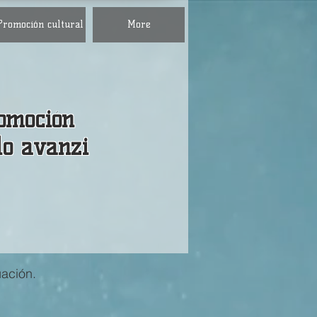
Promoción cultural
More
omoción
lo avanzi
uación.