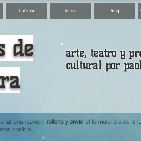
Cultura
teatro
Blog
s de
arte, teatro
y pr
cultural por
pao
ura
ertar una reunión,
rellene y envíe
el formulario a contin
ntes posible.