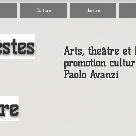
Culture
théâtre
stes
Arts, théâtre
et 
promotion cultur
Paolo Avanzi
re