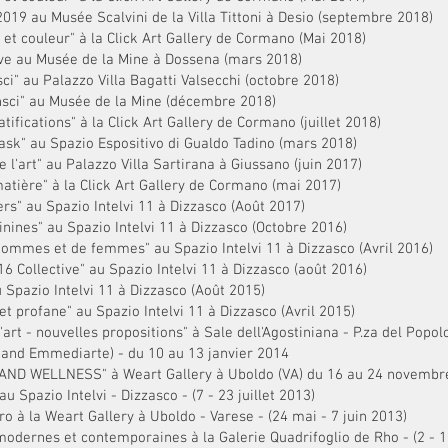
e 2019 au Musée Scalvini de la Villa Tittoni à Desio (septembre 2018)
 et couleur" à la Click Art Gallery de Cormano (Mai 2018)
tive au Musée de la Mine à Dossena (mars 2018)
sci" au Palazzo Villa Bagatti Valsecchi (octobre 2018)
onsci" au Musée de la Mine (décembre 2018)
ratifications" à la Click Art Gallery de Cormano (juillet 2018)
mask" au Spazio Espositivo di Gualdo Tadino (mars 2018)
e l'art" au Palazzo Villa Sartirana à Giussano (juin 2017)
 matière" à la Click Art Gallery de Cormano (mai 2017)
ters" au Spazio Intelvi 11 à Dizzasco (Août 2017)
minines" au Spazio Intelvi 11 à Dizzasco (Octobre 2016)
d'hommes et de femmes" au Spazio Intelvi 11 à Dizzasco (Avril 2016)
6 Collective" au Spazio Intelvi 11 à Dizzasco (août 2016)
u Spazio Intelvi 11 à Dizzasco (Août 2015)
 et profane" au Spazio Intelvi 11 à Dizzasco (Avril 2015)
 d'art - nouvelles propositions" à Sale dell'Agostiniana - P.za del Pop
stand Emmediarte) - du 10 au 13 janvier 2014
RT AND WELLNESS" à Weart Gallery à Uboldo (VA) du 16 au 24 novembr
au Spazio Intelvi - Dizzasco - (7 - 23 juillet 2013)
cro à la Weart Gallery à Uboldo - Varese - (24 mai - 7 juin 2013)
 modernes et contemporaines à la Galerie Quadrifoglio de Rho - (2 - 1