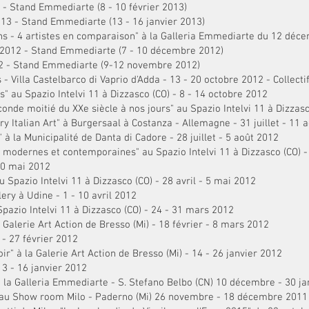
 - Stand Emmediarte (8 - 10 février 2013)
013 - Stand Emmediarte (13 - 16 janvier 2013)
ions - 4 artistes en comparaison" à la Galleria Emmediarte du 12 dé
ir 2012 - Stand Emmediarte (7 - 10 décembre 2012)
012 - Stand Emmediarte (9-12 novembre 2012)
- Villa Castelbarco di Vaprio d'Adda - 13 - 20 octobre 2012 - Collectif
" au Spazio Intelvi 11 à Dizzasco (CO) - 8 - 14 octobre 2012
econde moitié du XXe siècle à nos jours" au Spazio Intelvi 11 à Dizza
ry Italian Art" à Burgersaal à Costanza - Allemagne - 31 juillet - 11 
" à la Municipalité de Danta di Cadore - 28 juillet - 5 août 2012
ns modernes et contemporaines" au Spazio Intelvi 11 à Dizzasco (CO) 
 20 mai 2012
u Spazio Intelvi 11 à Dizzasco (CO) - 28 avril - 5 mai 2012
lery à Udine - 1 - 10 avril 2012
Spazio Intelvi 11 à Dizzasco (CO) - 24 - 31 mars 2012
la Galerie Art Action de Bresso (Mi) - 18 février - 8 mars 2012
 - 27 février 2012
r" à la Galerie Art Action de Bresso (Mi) - 14 - 26 janvier 2012
13 - 16 janvier 2012
" à la Galleria Emmediarte - S. Stefano Belbo (CN) 10 décembre - 30 j
i" au Show room Milo - Paderno (Mi) 26 novembre - 18 décembre 2011