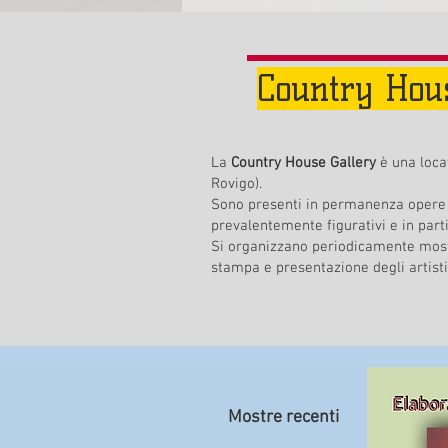
Country Hou
La
Country House Gallery
è una locat
Rovigo).
Sono presenti in permanenza opere 
prevalentemente figurativi e in part
Si organizzano periodicamente most
stampa e presentazione degli artisti
Mostre recenti