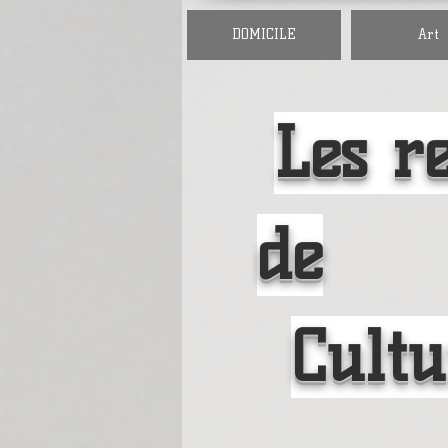
DOMICILE
Art
Les re
de
Cultu