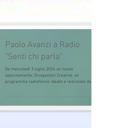
Paolo Avanzi a Radio
"Senti chi parla"
Da mercoledì 3 luglio 2024 un nuovo
appuntamento: Divagazioni Creative, un
programma radiofonico ideato e realizzato da
Paolo Avanzi che...