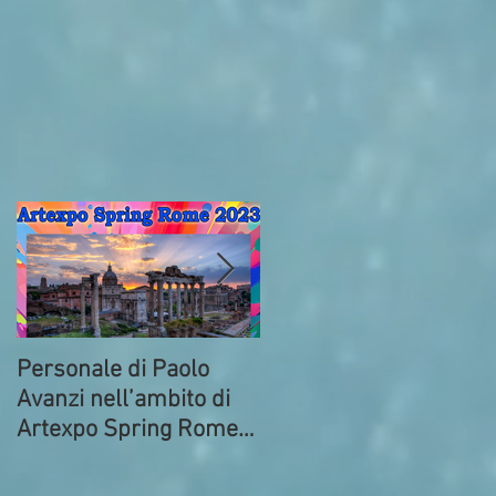
Personale di Paolo
Prima della partenza.
Avanzi nell’ambito di
Commedia di Paolo
Artexpo Spring Rome
Avanzi al Circolo ACLI
2023
di Bresso