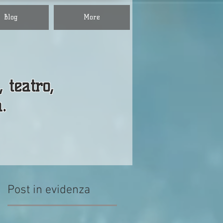
Blog
More
, teatro,
a.
Post in evidenza