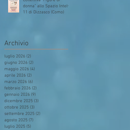
Collettiva “Figure di
donna” allo Spazio Intelvi
11 di Dizzasco (Como)
Archivio
luglio 2026
(2)
2 post
giugno 2026
(2)
2 post
maggio 2026
(4)
4 post
aprile 2026
(2)
2 post
marzo 2026
(6)
6 post
febbraio 2026
(2)
2 post
gennaio 2026
(9)
9 post
dicembre 2025
(3)
3 post
ottobre 2025
(3)
3 post
settembre 2025
(2)
2 post
agosto 2025
(7)
7 post
luglio 2025
(5)
5 post