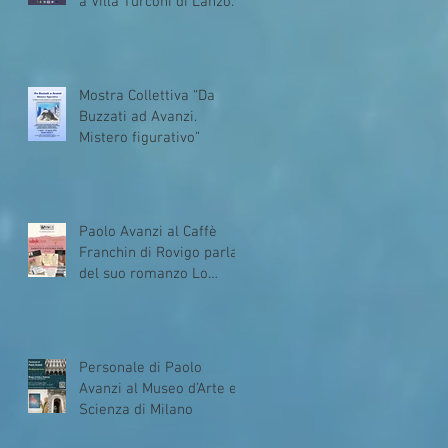
a Villa Turconi di Lanzo
(Como)
Mostra Collettiva “Da
Buzzati ad Avanzi.
Mistero figurativo”
Paolo Avanzi al Caffè
Franchin di Rovigo parla
del suo romanzo Lo
specchio infranto
Personale di Paolo
Avanzi al Museo d’Arte e
Scienza di Milano