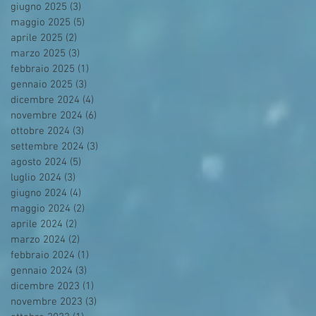
giugno 2025
(3)
3 post
maggio 2025
(5)
5 post
aprile 2025
(2)
2 post
marzo 2025
(3)
3 post
febbraio 2025
(1)
1 post
gennaio 2025
(3)
3 post
dicembre 2024
(4)
4 post
novembre 2024
(6)
6 post
ottobre 2024
(3)
3 post
settembre 2024
(3)
3 post
agosto 2024
(5)
5 post
luglio 2024
(3)
3 post
giugno 2024
(4)
4 post
maggio 2024
(2)
2 post
aprile 2024
(2)
2 post
marzo 2024
(2)
2 post
febbraio 2024
(1)
1 post
gennaio 2024
(3)
3 post
dicembre 2023
(1)
1 post
novembre 2023
(3)
3 post