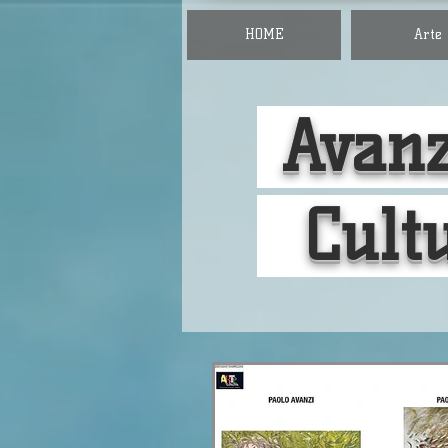
HOME
Arte
Avanz
Cult