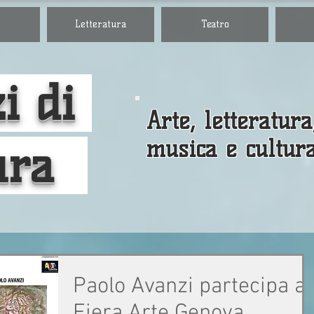
Letteratura
Teatro
i di
Arte, letteratura
musica e cultur
ura
Paolo Avanzi partecipa a
Fiera Arte Genova