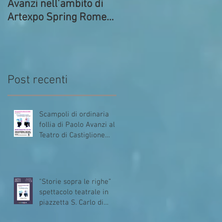
Avanzi nell’ambito di
Commedia di Paolo
Artexpo Spring Rome
Avanzi al Circolo ACLI
2023
di Bresso
Post recenti
Scampoli di ordinaria
follia di Paolo Avanzi al
Teatro di Castiglione
Intelvi (Como)
"Storie sopra le righe”
spettacolo teatrale in
piazzetta S. Carlo di
Muronico Dizzasco