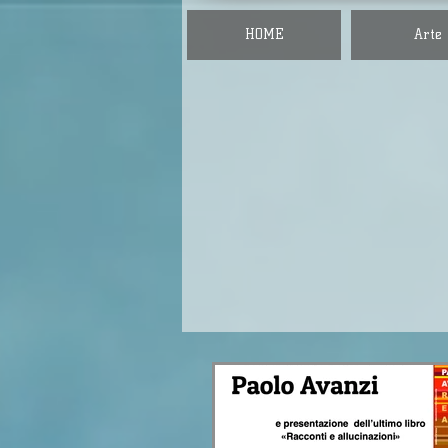
HOME
Arte
Avanz
Cult