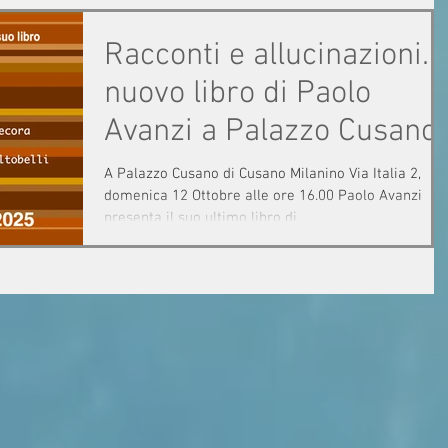
Palazzo) ORARIO VISITE: dal martedì al sabato ore
14-18 E’ stata aperta la mostra ‘Premio Cannaregio
Racconti e allucinazioni. I
2025’ negli splendidi spazi della Galleria del Piano
Nobile di Palazzo Albrizzi Capello, sede storica della
nuovo libro di Paolo
Biennale veneziana e tra i palazzi più p
Avanzi a Palazzo Cusano
A Palazzo Cusano di Cusano Milanino Via Italia 2,
domenica 12 Ottobre alle ore 16.00 Paolo Avanzi
presenta il suo ultimo libro di...