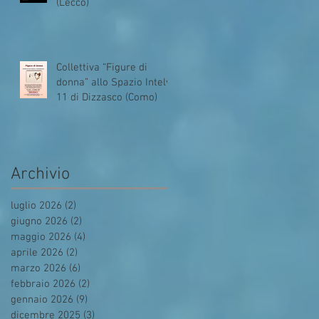
(Lecco)
Collettiva “Figure di
donna” allo Spazio Intelvi
11 di Dizzasco (Como)
Archivio
luglio 2026
(2)
2 post
giugno 2026
(2)
2 post
maggio 2026
(4)
4 post
aprile 2026
(2)
2 post
marzo 2026
(6)
6 post
febbraio 2026
(2)
2 post
gennaio 2026
(9)
9 post
dicembre 2025
(3)
3 post