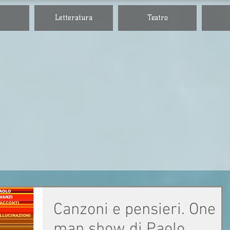
Letteratura
Teatro
i di
Arte, letteratura
musica e cultur
ura
Canzoni e pensieri. One
man show di Paolo