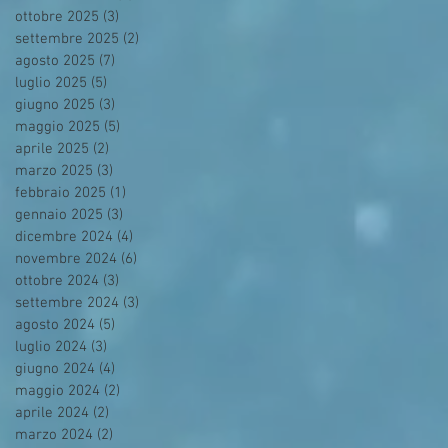
ottobre 2025
(3)
3 post
settembre 2025
(2)
2 post
agosto 2025
(7)
7 post
luglio 2025
(5)
5 post
giugno 2025
(3)
3 post
maggio 2025
(5)
5 post
aprile 2025
(2)
2 post
marzo 2025
(3)
3 post
febbraio 2025
(1)
1 post
gennaio 2025
(3)
3 post
dicembre 2024
(4)
4 post
novembre 2024
(6)
6 post
ottobre 2024
(3)
3 post
settembre 2024
(3)
3 post
agosto 2024
(5)
5 post
luglio 2024
(3)
3 post
giugno 2024
(4)
4 post
maggio 2024
(2)
2 post
aprile 2024
(2)
2 post
marzo 2024
(2)
2 post