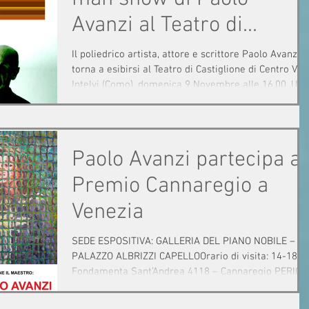
Avanzi al Teatro di
Castiglione Intelvi.
Il poliedrico artista, attore e scrittore Paolo Avanzi
torna a esibirsi al Teatro di Castiglione di Centro Val
Intelvi (Como), domenica 9 Novembre alle 16.00. Un
one man show in cui Paolo Avanzi si esibirà in una
serie di canzoni, tratte dai suo album, realizzate
quest’anno. Testi e musica sono dell’autore stesso
che affronta con spirito ironico e disincantato i temi
Paolo Avanzi partecipa al
della nostra realtà, con particolare attenzione alla
comunicazione e alle relazioni sentimentali. Canzoni
Premio Cannaregio a
ch
Venezia
SEDE ESPOSITIVA: GALLERIA DEL PIANO NOBILE –
PALAZZO ALBRIZZI CAPELLOOrario di visita: 14-18 –
Fondamenta Sant’Andrea 4118 – Cannaregio PERIOD
ESPOSITIVO: 14-27 OTTOBRE 2025 APERTURA
MOSTRA: 14 Ottobre dalle ore 11.00 (orario del