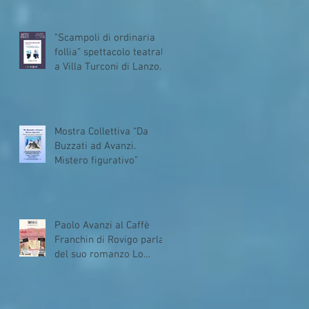
(Como)
"Scampoli di ordinaria
follia” spettacolo teatrale
a Villa Turconi di Lanzo
(Como)
Mostra Collettiva “Da
Buzzati ad Avanzi.
Mistero figurativo”
Paolo Avanzi al Caffè
Franchin di Rovigo parla
del suo romanzo Lo
specchio infranto