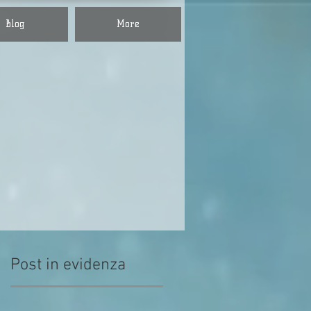
Blog
More
, teatro,
a.
Post in evidenza