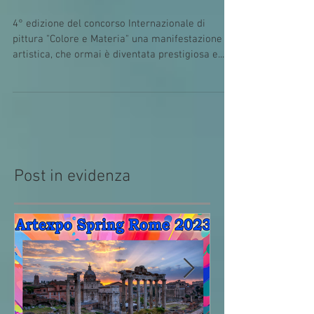
4° Concorso
internazionale di pittura
"Colore e materia"
4° edizione del concorso Internazionale di
pittura "Colore e Materia" una manifestazione
artistica, che ormai è diventata prestigiosa e...
Post in evidenza