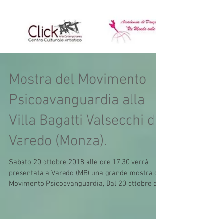
Mostra del Movimento
Psicoavanguardia alla
Villa Bagatti Valsecchi di
Varedo (Monza).
Sabato 20 ottobre 2018 alle ore 17,30 verrà
presentata a Varedo (MB) una grande mostra del
Movimento Psicoavanguardia, Dal 20 ottobre al 4