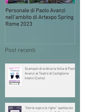
Personale di Paolo Avanzi
Prima della par
nell’ambito di Artexpo Spring
Commedia di Pa
Rome 2023
Circolo ACLI di
Post recenti
Scampoli di ordinaria follia di Paolo
Avanzi al Teatro di Castiglione
Intelvi (Como)