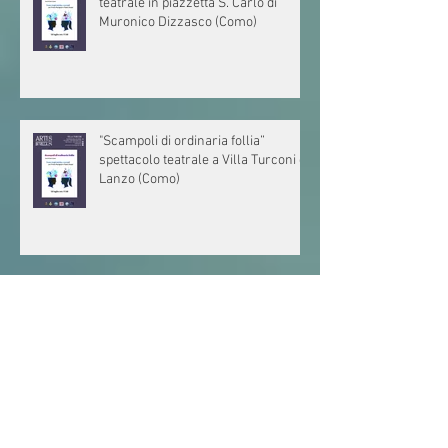
"Storie sopra le righe” spettacolo
teatrale in piazzetta S. Carlo di
Muronico Dizzasco (Como)
"Scampoli di ordinaria follia”
spettacolo teatrale a Villa Turconi di
Lanzo (Como)
Mostra Collettiva “Da Buzzati ad
Avanzi. Mistero figurativo”