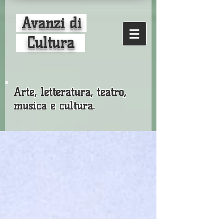
Avanzi di
Cultura
Arte, letteratura, teatro,
musica e cultura.