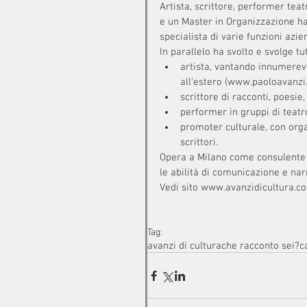
Artista, scrittore, performer teat
e un Master in Organizzazione ha
specialista di varie funzioni azie
In parallelo ha svolto e svolge tu
artista, vantando innumerevol
all'estero (www.paoloavanzi.
scrittore di racconti, poesie, 
performer in gruppi di teatr
promoter culturale, con orga
scrittori. 
Opera a Milano come consulente e 
le abilità di comunicazione e nar
Vedi sito www.avanzidicultura.c
Tag:
avanzi di cultura
che racconto sei?
c