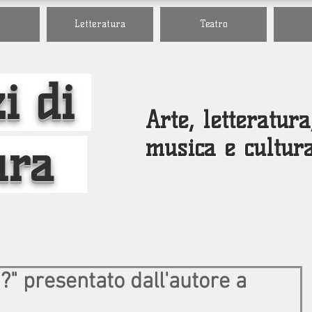
Letteratura
Teatro
i di
Arte, letteratura
musica e cultur
ura
?" presentato dall'autore a
.