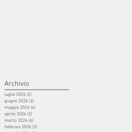
Archivio
luglio 2026
(2)
2 post
giugno 2026
(2)
2 post
maggio 2026
(4)
4 post
aprile 2026
(2)
2 post
marzo 2026
(6)
6 post
febbraio 2026
(2)
2 post