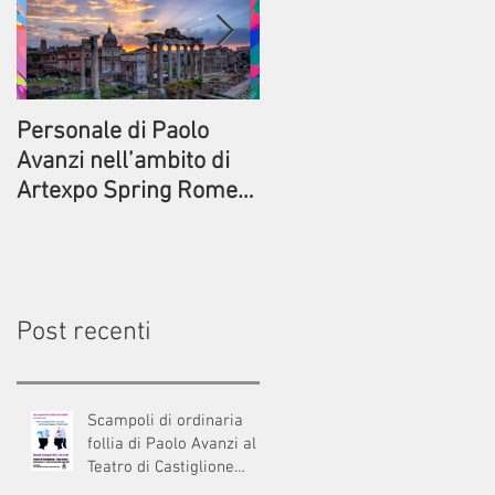
Personale di Paolo
Prima della partenza.
Avanzi nell’ambito di
Commedia di Paolo
Artexpo Spring Rome
Avanzi al Circolo ACLI
2023
di Bresso
Post recenti
Scampoli di ordinaria
follia di Paolo Avanzi al
Teatro di Castiglione
Intelvi (Como)