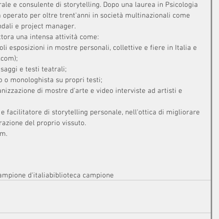
rale e consulente di storytelling. Dopo una laurea in Psicologia 
 operato per oltre trent'anni in società multinazionali come 
ndali e project manager. 
ttora una intensa attività come: 
i esposizioni in mostre personali, collettive e fiere in Italia e 
com);  
saggi e testi teatrali;  
o o monologhista su propri testi;  
nizzazione di mostre d'arte e video interviste ad artisti e 
facilitatore di storytelling personale, nell'ottica di migliorare 
razione del proprio vissuto. 
om.
ampione d'italia
biblioteca campione