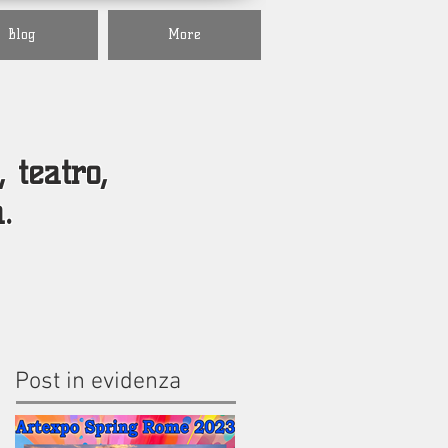
Blog
More
, teatro,
a.
Post in evidenza