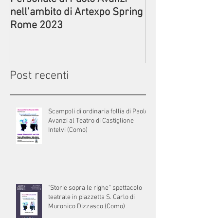
nell’ambito di Artexpo Spring
Commedia di Pa
Rome 2023
Circolo ACLI di
Post recenti
Scampoli di ordinaria follia di Paolo
Avanzi al Teatro di Castiglione
Intelvi (Como)
"Storie sopra le righe” spettacolo
teatrale in piazzetta S. Carlo di
Muronico Dizzasco (Como)