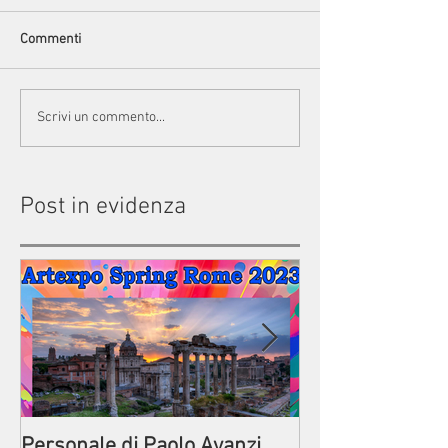
Commenti
Scrivi un commento...
Post in evidenza
Personale di Paolo Avanzi
Prima della par