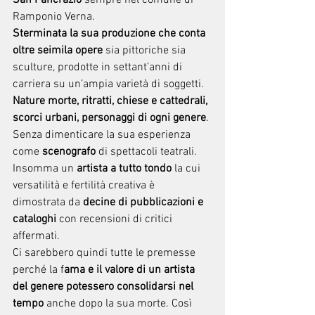
San Pancrazio 
sempre nel comune di 
Ramponio Verna.
Sterminata la sua produzione che conta 
oltre seimila opere
 sia pittoriche sia 
sculture, prodotte in settant’anni di 
carriera su un’ampia varietà di soggetti. 
Nature morte, ritratti, chiese e cattedrali, 
scorci urbani, personaggi di ogni genere
. 
Senza dimenticare la sua esperienza 
come 
scenografo 
di spettacoli teatrali.
Insomma un 
artista a tutto tondo
 la cui 
versatilità e fertilità creativa è 
dimostrata da 
decine di pubblicazioni e 
cataloghi
 con recensioni di critici 
affermati.
Ci sarebbero quindi tutte le premesse 
perché la f
ama e il valore di un artista 
del genere potessero consolidarsi nel 
tempo
 anche dopo la sua morte. Così 