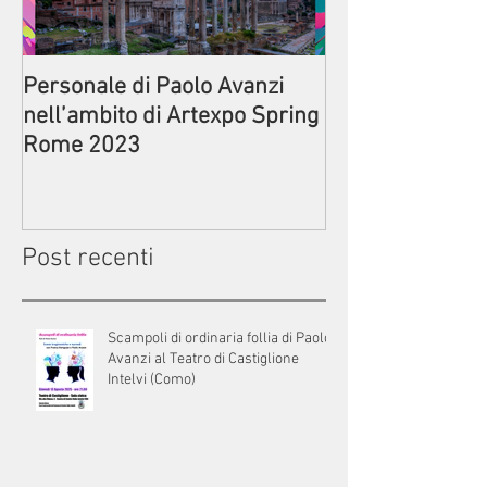
Personale di Paolo Avanzi
Prima della par
nell’ambito di Artexpo Spring
Commedia di Pa
Rome 2023
Circolo ACLI di
Post recenti
Scampoli di ordinaria follia di Paolo
Avanzi al Teatro di Castiglione
Intelvi (Como)