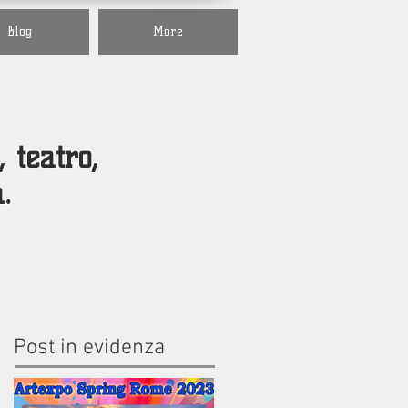
Blog
More
, teatro,
a.
Post in evidenza