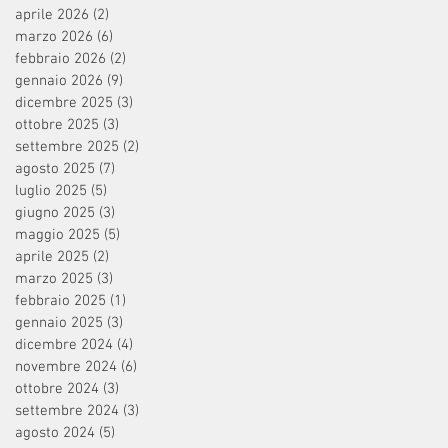
aprile 2026
(2)
2 post
marzo 2026
(6)
6 post
febbraio 2026
(2)
2 post
gennaio 2026
(9)
9 post
dicembre 2025
(3)
3 post
ottobre 2025
(3)
3 post
settembre 2025
(2)
2 post
agosto 2025
(7)
7 post
luglio 2025
(5)
5 post
giugno 2025
(3)
3 post
maggio 2025
(5)
5 post
aprile 2025
(2)
2 post
marzo 2025
(3)
3 post
febbraio 2025
(1)
1 post
gennaio 2025
(3)
3 post
dicembre 2024
(4)
4 post
novembre 2024
(6)
6 post
ottobre 2024
(3)
3 post
settembre 2024
(3)
3 post
agosto 2024
(5)
5 post