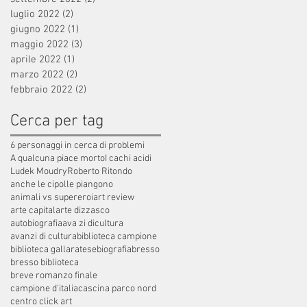
luglio 2022
(2)
2 post
giugno 2022
(1)
1 post
maggio 2022
(3)
3 post
aprile 2022
(1)
1 post
marzo 2022
(2)
2 post
febbraio 2022
(2)
2 post
Cerca per tag
6 personaggi in cerca di problemi
A qualcuna piace morto
I cachi acidi
Ludek Moudry
Roberto Ritondo
anche le cipolle piangono
animali vs supereroi
art review
arte capital
arte dizzasco
autobiografia
ava zi dicultura
avanzi di cultura
biblioteca campione
biblioteca gallaratese
biografia
bresso
bresso biblioteca
breve romanzo finale
campione d'italia
cascina parco nord
centro click art