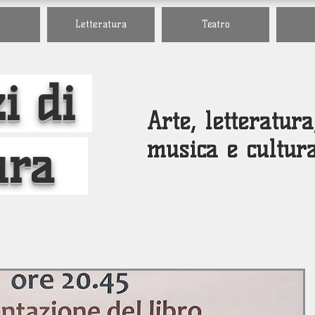
Letteratura
Teatro
i di
Arte, letteratura
musica e cultur
ura