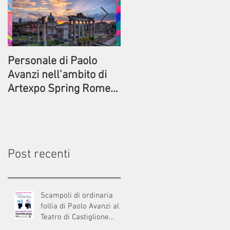
Personale di Paolo
Prima della partenza.
Avanzi nell’ambito di
Commedia di Paolo
Artexpo Spring Rome
Avanzi al Circolo ACLI
2023
di Bresso
Post recenti
Scampoli di ordinaria
follia di Paolo Avanzi al
Teatro di Castiglione
Intelvi (Como)