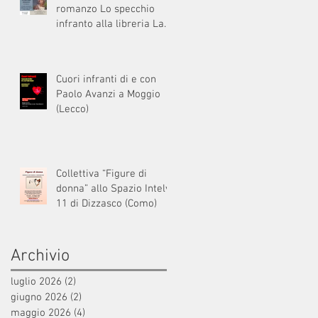
romanzo Lo specchio
infranto alla libreria La
Balena di Milano
Cuori infranti di e con
Paolo Avanzi a Moggio
(Lecco)
Collettiva “Figure di
donna” allo Spazio Intelvi
11 di Dizzasco (Como)
Archivio
luglio 2026
(2)
2 post
giugno 2026
(2)
2 post
maggio 2026
(4)
4 post