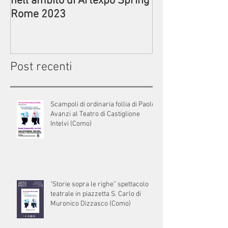
nell’ambito di Artexpo Spring
Commedia di Pa
Rome 2023
Circolo ACLI di
Post recenti
Scampoli di ordinaria follia di Paolo
Avanzi al Teatro di Castiglione
Intelvi (Como)
"Storie sopra le righe” spettacolo
teatrale in piazzetta S. Carlo di
Muronico Dizzasco (Como)