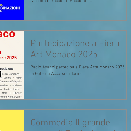
raccolta di racconti "Racconti e...
Partecipazione a Fiera
Art Monaco 2025
Paolo Avanzi partecipa a Fiera Arte Monaco 2025 co
la Galleria Accorsi di Torino
Commedia Il grande