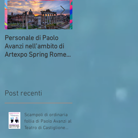
Personale di Paolo
Prima della partenza.
Avanzi nell’ambito di
Commedia di Paolo
Artexpo Spring Rome
Avanzi al Circolo ACLI
2023
di Bresso
Post recenti
Scampoli di ordinaria
follia di Paolo Avanzi al
Teatro di Castiglione
Intelvi (Como)