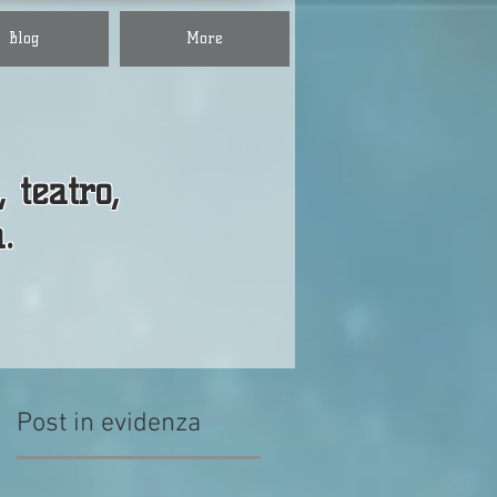
Blog
More
, teatro,
a.
Post in evidenza