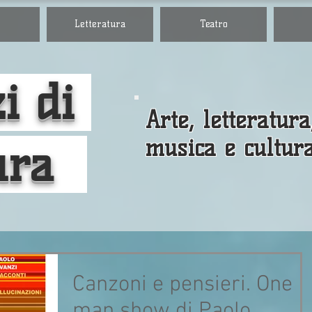
Letteratura
Teatro
i di
Arte, letteratura
musica e cultur
ura
Canzoni e pensieri. One
man show di Paolo