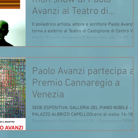
Avanzi al Teatro di
Castiglione Intelvi.
Il poliedrico artista, attore e scrittore Paolo Avanzi
torna a esibirsi al Teatro di Castiglione di Centro Val
Intelvi (Como), domenica 9 Novembre alle 16.00. Un
one man show in cui Paolo Avanzi si esibirà in una
serie di canzoni, tratte dai suo album, realizzate
quest’anno. Testi e musica sono dell’autore stesso
che affronta con spirito ironico e disincantato i temi
Paolo Avanzi partecipa al
della nostra realtà, con particolare attenzione alla
comunicazione e alle relazioni sentimentali. Canzoni
Premio Cannaregio a
ch
Venezia
SEDE ESPOSITIVA: GALLERIA DEL PIANO NOBILE –
PALAZZO ALBRIZZI CAPELLOOrario di visita: 14-18 –
Fondamenta Sant’Andrea 4118 – Cannaregio PERIOD
ESPOSITIVO: 14-27 OTTOBRE 2025 APERTURA
MOSTRA: 14 Ottobre dalle ore 11.00 (orario del