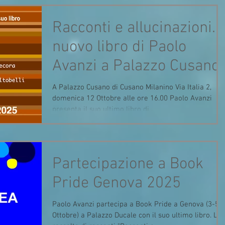
Palazzo) ORARIO VISITE: dal martedì al sabato ore
14-18 E’ stata aperta la mostra ‘Premio Cannaregio
Racconti e allucinazioni. I
2025’ negli splendidi spazi della Galleria del Piano
Nobile di Palazzo Albrizzi Capello, sede storica della
nuovo libro di Paolo
Biennale veneziana e tra i palazzi più p
Avanzi a Palazzo Cusano
A Palazzo Cusano di Cusano Milanino Via Italia 2,
domenica 12 Ottobre alle ore 16.00 Paolo Avanzi
presenta il suo ultimo libro di...
Partecipazione a Book
Pride Genova 2025
Paolo Avanzi partecipa a Book Pride a Genova (3-5-
Ottobre) a Palazzo Ducale con il suo ultimo libro. La