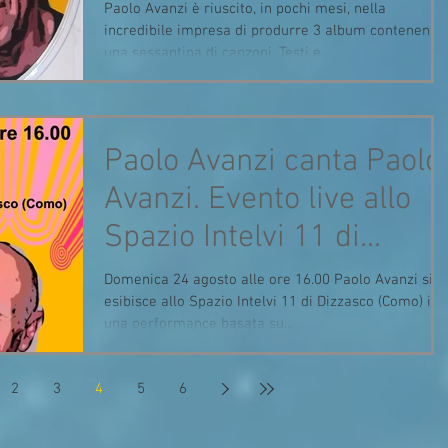
Paolo Avanzi è riuscito, in pochi mesi, nella
incredibile impresa di produrre 3 album contenenti
una sessantina di canzoni. Testi e...
Paolo Avanzi canta Paolo
Avanzi. Evento live allo
Spazio Intelvi 11 di
Dizzasco (CO)
Domenica 24 agosto alle ore 16.00 Paolo Avanzi si
esibisce allo Spazio Intelvi 11 di Dizzasco (Como) i n
una performance basata su...
2
3
4
5
6