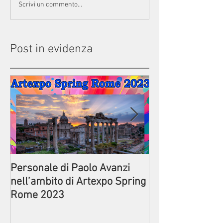
Scrivi un commento...
Post in evidenza
Personale di Paolo Avanzi
Prima della par
nell’ambito di Artexpo Spring
Commedia di Pa
Rome 2023
Circolo ACLI di