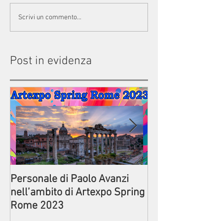
Scrivi un commento...
Post in evidenza
Personale di Paolo Avanzi
Prima della par
nell’ambito di Artexpo Spring
Commedia di Pa
Rome 2023
Circolo ACLI di